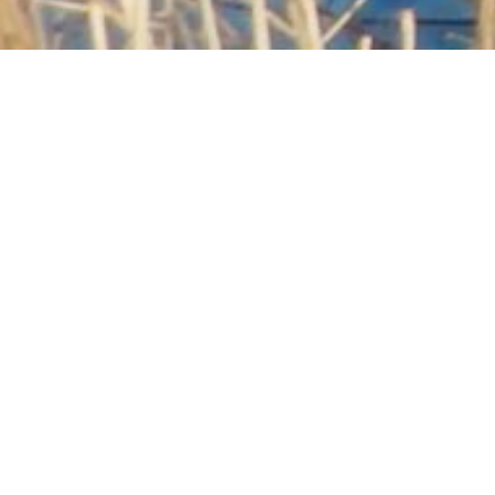
Welkom op het
Fort bij Giessen
Fort bij Giessen is het meest zuidelijk gelegen fort van de
Nieuwe HollandseWaterlinie. Het fort staat sinds juli
2021 op de Unesco wereld erfgoed lijst.
Het fort is samen met fort Altena en fort Bakkerskil
eigendom van Brabants Landschap.
www.brabantslandschap.nl In het fort zijn twee
verenigingen actief ,, Altenatuur en Archeo-Altena ,, .
Beide zijn vertegenwoordigd in Fort Giessen Beheer.